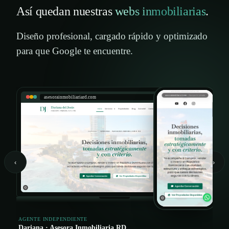
Así quedan nuestras
webs inmobiliarias
.
Diseño profesional, cargado rápido y optimizado
para que Google te encuentre.
asesorainmobiliariard.com
LIST
Prop
Cards
‹
›
AGENTE INDEPENDIENTE
Dariana · Asesora Inmobiliaria RD